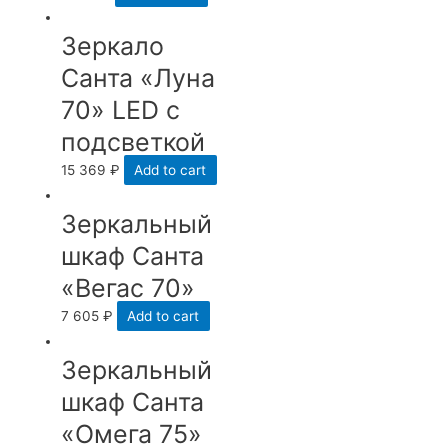
Зеркало
Санта «Луна
70» LED с
подсветкой
15 369
₽
Add to cart
Зеркальный
шкаф Санта
«Вегас 70»
7 605
₽
Add to cart
Зеркальный
шкаф Санта
«Омега 75»