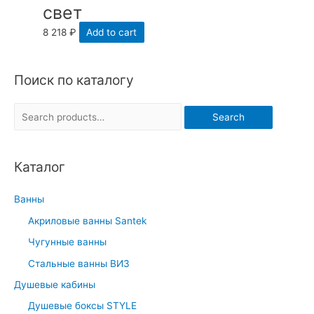
свет
8 218
₽
Add to cart
Поиск по каталогу
S
Search
e
a
Каталог
r
c
Ванны
h
Акриловые ванны Santek
f
Чугунные ванны
o
r
Стальные ванны ВИЗ
:
Душевые кабины
Душевые боксы STYLE