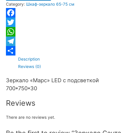
Category:
Шкаф-зеркало 65-75 см
70"
LED
с
Facebook
подсветкой
Twitter
quantity
WhatsApp
Telegram
Description
Отправить
Reviews (0)
Зеркало «Марс» LED с подсветкой
700*750*30
Reviews
There are no reviews yet.
Be the first to review “Зеркало Санта