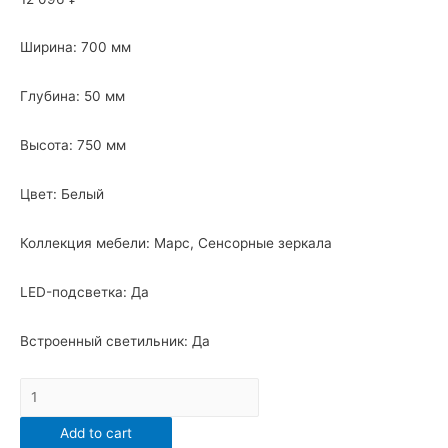
Ширина: 700 мм
Глубина: 50 мм
Высота: 750 мм
Цвет: Белый
Коллекция мебели: Марс, Сенсорные зеркала
LED-подсветка: Да
Встроенный светильник: Да
Зеркало
Санта
Add to cart
"Марс