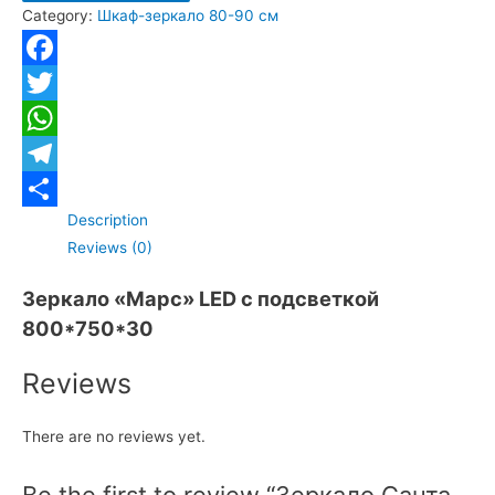
Category:
Шкаф-зеркало 80-90 см
80"
LED
с
Facebook
подсветкой
Twitter
quantity
WhatsApp
Telegram
Description
Отправить
Reviews (0)
Зеркало «Марс» LED с подсветкой
800*750*30
Reviews
There are no reviews yet.
Be the first to review “Зеркало Санта