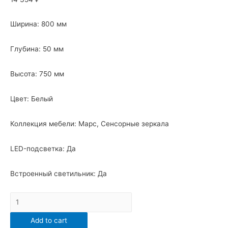
Ширина: 800 мм
Глубина: 50 мм
Высота: 750 мм
Цвет: Белый
Коллекция мебели: Марс, Сенсорные зеркала
LED-подсветка: Да
Встроенный светильник: Да
Зеркало
Санта
Add to cart
"Марс