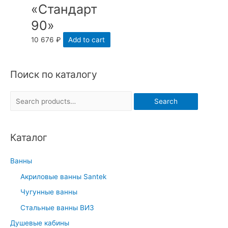
«Стандарт
90»
10 676
₽
Add to cart
Поиск по каталогу
S
Search
e
a
Каталог
r
c
Ванны
h
Акриловые ванны Santek
f
Чугунные ванны
o
r
Стальные ванны ВИЗ
:
Душевые кабины