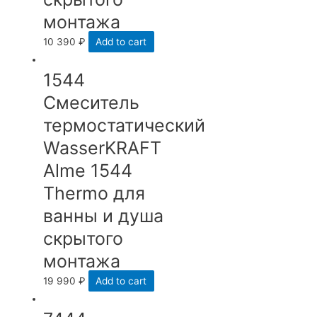
монтажа
10 390
₽
Add to cart
1544
Смеситель
термостатический
WasserKRAFT
Аlme 1544
Thermo для
ванны и душа
скрытого
монтажа
19 990
₽
Add to cart