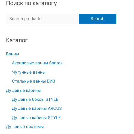
Поиск по каталогу
S
Search
e
a
Каталог
r
c
Ванны
h
Акриловые ванны Santek
f
Чугунные ванны
o
r
Стальные ванны ВИЗ
:
Душевые кабины
Душевые боксы STYLE
Душевые кабины ARCUS
Душевые кабины STYLE
Душевые системы