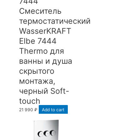
7444
Смеситель
термостатический
WasserKRAFT
Elbe 7444
Thermo для
ванны и душа
скрытого
монтажа,
черный Soft-
touch
21 990
₽
Add to cart