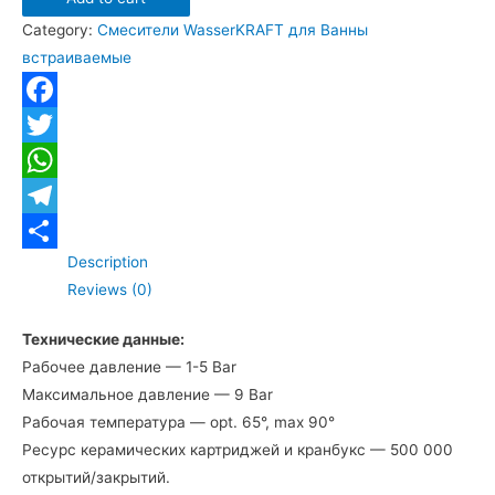
WasserKRAFT
Category:
Смесители WasserKRAFT для Ванны
Donau
встраиваемые
5341
для
ванны
Facebook
скрытого
Twitter
монтажа
WhatsApp
quantity
Telegram
Description
Отправить
Reviews (0)
Технические данные:
Рабочее давление — 1-5 Bar
Максимальное давление — 9 Bar
Рабочая температура — opt. 65°, max 90°
Ресурс керамических картриджей и кранбукс — 500 000
открытий/закрытий.