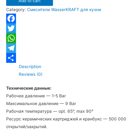
Add to cart
WasserKRAFT
Category:
Смесители WasserKRAFT для кухни
Dinkel
5807
для
Facebook
кухни
Twitter
quantity
WhatsApp
Telegram
Description
Отправить
Reviews (0)
Технические данные:
Рабочее давление — 1-5 Bar
Максимальное давление — 9 Bar
Рабочая температура — opt. 65°, max 90°
Ресурс керамических картриджей и кранбукс — 500 000
открытий/закрытий.