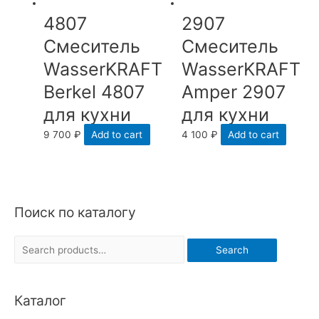
4807
2907
Смеситель
Смеситель
WasserKRAFT
WasserKRAFT
Berkel 4807
Amper 2907
для кухни
для кухни
9 700
₽
Add to cart
4 100
₽
Add to cart
Поиск по каталогу
S
Search
e
a
Каталог
r