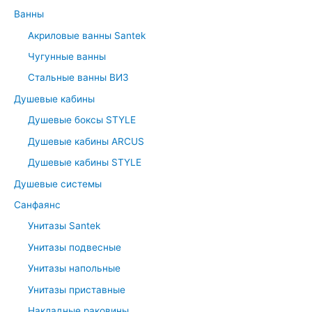
c
Ванны
h
Акриловые ванны Santek
f
Чугунные ванны
o
r
Стальные ванны ВИЗ
:
Душевые кабины
Душевые боксы STYLE
Душевые кабины ARCUS
Душевые кабины STYLE
Душевые системы
Санфаянс
Унитазы Santek
Унитазы подвесные
Унитазы напольные
Унитазы приставные
Накладные раковины