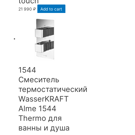
touch
21 990
₽
Add to cart
1544
Смеситель
термостатический
WasserKRAFT
Аlme 1544
Thermo для
ванны и душа