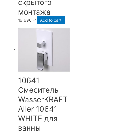
скрытого
монтажа
19 990
₽
Add to cart
10641
Смеситель
WasserKRAFT
Aller 10641
WHITE для
ванны