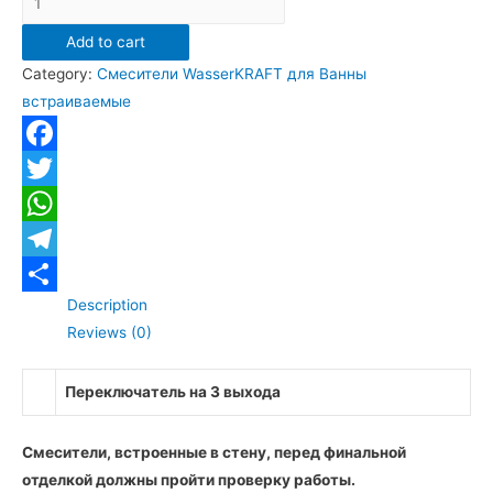
Смеситель
Add to cart
WasserKRAFT
Category:
Смесители WasserKRAFT для Ванны
Mindel
встраиваемые
8571
для
ванны
Facebook
и
Twitter
душа
WhatsApp
белый
матовый
Telegram
quantity
Description
Отправить
Reviews (0)
Переключатель на 3 выхода
Смесители, встроенные в стену, перед финальной
отделкой должны пройти проверку работы.