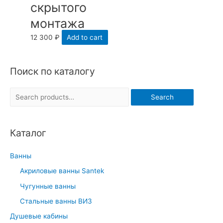
скрытого
монтажа
12 300
₽
Add to cart
Поиск по каталогу
S
Search
e
a
Каталог
r
c
Ванны
h
Акриловые ванны Santek
f
Чугунные ванны
o
r
Стальные ванны ВИЗ
:
Душевые кабины