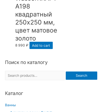
A198
квадратный
250х250 мм,
цвет матовое
золото
8 990
₽
Add to cart
Поиск по каталогу
S
Search
e
a
Каталог
r
c
Ванны
h