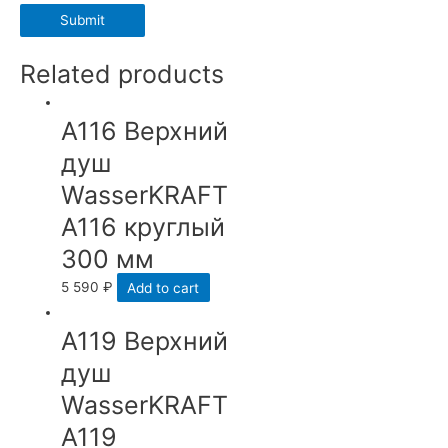
Related products
А116 Верхний
душ
WasserKRAFT
A116 круглый
300 мм
5 590
₽
Add to cart
А119 Верхний
душ
WasserKRAFT
A119