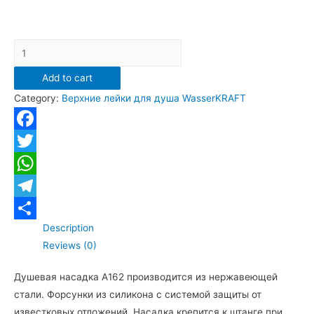
А162
Верхний
Add to cart
душ
Category:
Верхние лейки для душа WasserKRAFT
WasserKRAFT
A162
квадратный
Facebook
300х300
Twitter
мм,
WhatsApp
черный
матовый
Telegram
quantity
Description
Отправить
Reviews (0)
Душевая насадка А162 производится из нержавеющей
стали. Форсунки из силикона с системой защиты от
известковых отложений. Насадка крепится к штанге при