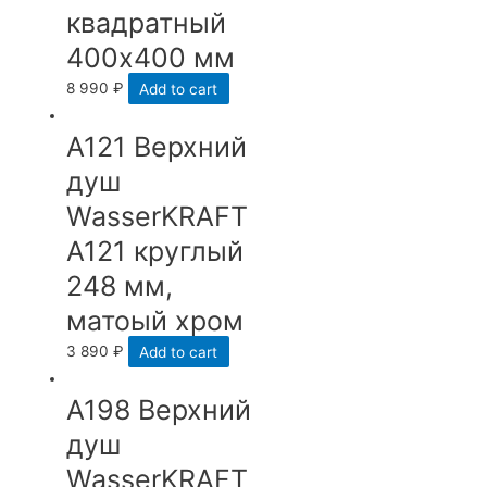
квадратный
400х400 мм
8 990
₽
Add to cart
А121 Верхний
душ
WasserKRAFT
A121 круглый
248 мм,
матоый хром
3 890
₽
Add to cart
А198 Верхний
душ
WasserKRAFT