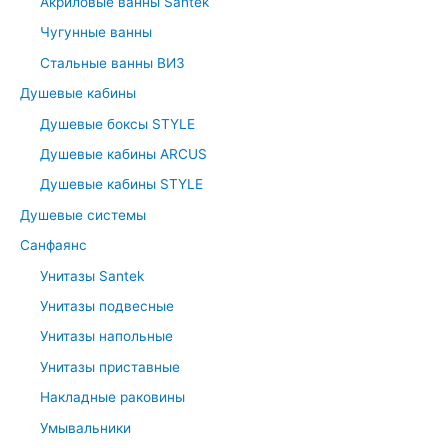
Акриловые ванны Santek
f
Чугунные ванны
o
r
Стальные ванны ВИЗ
:
Душевые кабины
Душевые боксы STYLE
Душевые кабины ARCUS
Душевые кабины STYLE
Душевые системы
Санфаянс
Унитазы Santek
Унитазы подвесные
Унитазы напольные
Унитазы приставные
Накладные раковины
Умывальники