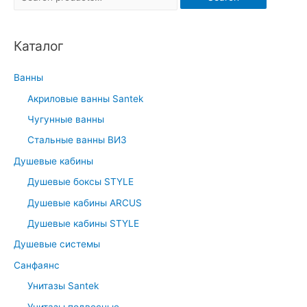
e
a
Каталог
r
c
Ванны
h
Акриловые ванны Santek
f
Чугунные ванны
o
r
Стальные ванны ВИЗ
:
Душевые кабины
Душевые боксы STYLE
Душевые кабины ARCUS
Душевые кабины STYLE
Душевые системы
Санфаянс
Унитазы Santek
Унитазы подвесные