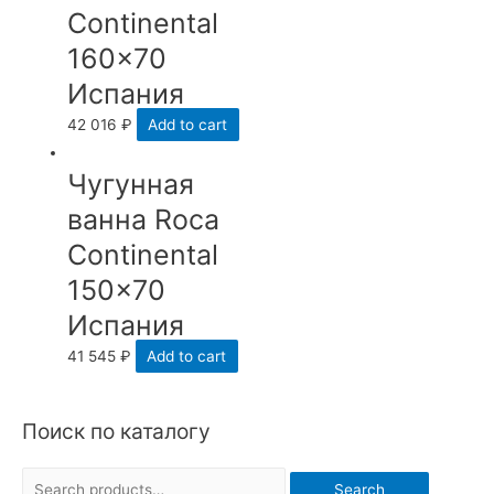
Continental
160×70
Испания
42 016
₽
Add to cart
Чугунная
ванна Roca
Continental
150×70
Испания
41 545
₽
Add to cart
Поиск по каталогу
S
Search