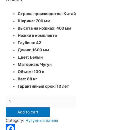
Страна производства: Китай
Ширина:
700 мм
Высота на ножках:
400 мм
Ножки в комплекте
Глубина: 42
Длина:
1600 мм
Цвет:
Белый
Материал:
Чугун
Объем: 130
л
Вес: 88
кг
Гарантийный срок:
10 лет
Чугунная
ванна
Add to cart
Goldman
Category:
Чугунные ванны
Classic
160x70