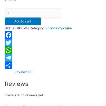
Донный
клапан
Add to cart
Grocenberg
SKU:
GB106MG
Category:
Комплектующие
GB106MG
Матовый
золото
Facebook
quantity
Twitter
WhatsApp
Telegram
Reviews (0)
Отправить
Reviews
There are no reviews yet.