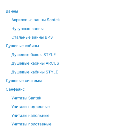
c
Ванны
h
Акриловые ванны Santek
f
Чугунные ванны
o
r
Стальные ванны ВИЗ
:
Душевые кабины
Душевые боксы STYLE
Душевые кабины ARCUS
Душевые кабины STYLE
Душевые системы
Санфаянс
Унитазы Santek
Унитазы подвесные
Унитазы напольные
Унитазы приставные