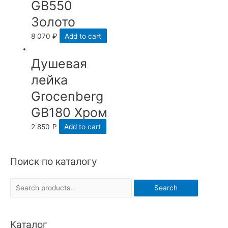
GB550
Золото
8 070
₽
Add to cart
Душевая
лейка
Grocenberg
GB180 Хром
2 850
₽
Add to cart
Поиск по каталогу
S
Search
e
a
Каталог
r