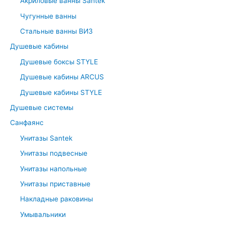
Акриловые ванны Santek
f
Чугунные ванны
o
r
Стальные ванны ВИЗ
:
Душевые кабины
Душевые боксы STYLE
Душевые кабины ARCUS
Душевые кабины STYLE
Душевые системы
Санфаянс
Унитазы Santek
Унитазы подвесные
Унитазы напольные
Унитазы приставные
Накладные раковины
Умывальники