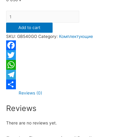
Стойка
для
Add to cart
душа
SKU:
GB540GO
Category:
Комплектующие
Grocenberg
GB540
Золото
Facebook
quantity
Twitter
WhatsApp
Telegram
Reviews (0)
Отправить
Reviews
There are no reviews yet.