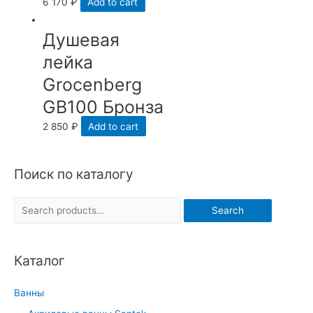
6 170
₽
Add to cart
Душевая
лейка
Grocenberg
GB100 Бронза
2 850
₽
Add to cart
Поиск по каталогу
S
Search
e
a
Каталог
r
c
Ванны
h