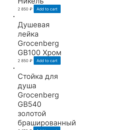
Никель
2 850
₽
Add to cart
Душевая
лейка
Grocenberg
GB100 Хром
2 850
₽
Add to cart
Стойка для
душа
Grocenberg
GB540
золотой
брашированный