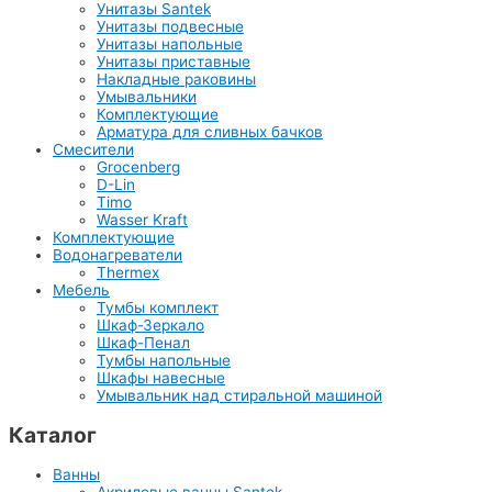
Унитазы Santek
Унитазы подвесные
Унитазы напольные
Унитазы приставные
Накладные раковины
Умывальники
Комплектующие
Арматура для сливных бачков
Смесители
Grocenberg
D-Lin
Timo
Wasser Kraft
Комплектующие
Водонагреватели
Thermex
Мебель
Тумбы комплект
Шкаф-Зеркало
Шкаф-Пенал
Тумбы напольные
Шкафы навесные
Умывальник над стиральной машиной
Каталог
Ванны
Акриловые ванны Santek