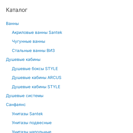
a
Каталог
r
c
Ванны
h
Акриловые ванны Santek
f
Чугунные ванны
o
r
Стальные ванны ВИЗ
:
Душевые кабины
Душевые боксы STYLE
Душевые кабины ARCUS
Душевые кабины STYLE
Душевые системы
Санфаянс
Унитазы Santek
Унитазы подвесные
Унитазы напольные