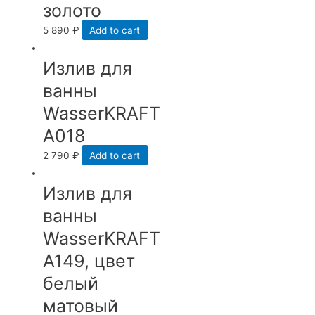
золото
5 890
₽
Add to cart
Излив для
ванны
WasserKRAFT
A018
2 790
₽
Add to cart
Излив для
ванны
WasserKRAFT
A149, цвет
белый
матовый