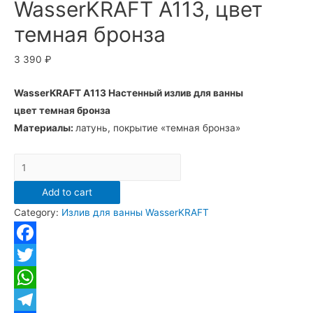
WasserKRAFT A113, цвет
темная бронза
3 390
₽
WasserKRAFT A113 Настенный излив для ванны
цвет темная бронза
Материалы:
латунь, покрытие «темная бронза»
Излив
для
Add to cart
ванны
Category:
Излив для ванны WasserKRAFT
WasserKRAFT
A113,
цвет
Facebook
темная
Twitter
бронза
WhatsApp
quantity