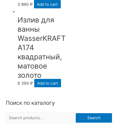
3 890
₽
Add to cart
Излив для
ванны
WasserKRAFT
A174
квадратный,
матовое
золото
6 390
₽
Add to cart
Поиск по каталогу
S
Search
e