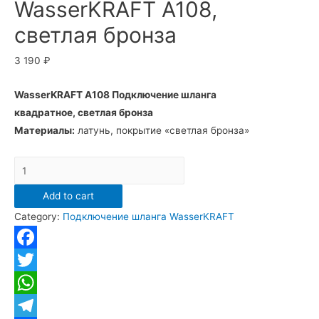
WasserKRAFT A108,
светлая бронза
3 190
₽
WasserKRAFT A108 Подключение шланга
квадратное, светлая бронза
Материалы:
латунь, покрытие «светлая бронза»
Подключение
шланга
Add to cart
WasserKRAFT
Category:
Подключение шланга WasserKRAFT
A108,
светлая
бронза
Facebook
quantity
Twitter
WhatsApp