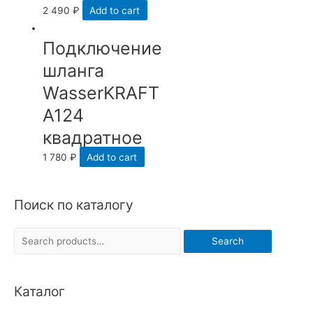
2 490
₽
Add to cart
Подключение
шланга
WasserKRAFT
A124
квадратное
1 780
₽
Add to cart
Поиск по каталогу
S
Search
e
a
Каталог
r
c