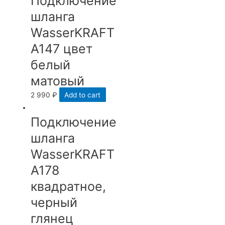
Подключение
шланга
WasserKRAFT
A147 цвет
белый
матовый
2 990
₽
Add to cart
Подключение
шланга
WasserKRAFT
A178
квадратное,
черный
глянец