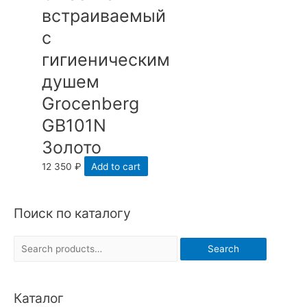
встраиваемый
с
гигиеническим
душем
Grocenberg
GB101N
Золото
12 350
₽
Add to cart
Поиск по каталогу
S
Search
e
a
Каталог
r