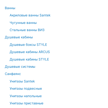
c
Ванны
h
Акриловые ванны Santek
f
Чугунные ванны
o
r
Стальные ванны ВИЗ
:
Душевые кабины
Душевые боксы STYLE
Душевые кабины ARCUS
Душевые кабины STYLE
Душевые системы
Санфаянс
Унитазы Santek
Унитазы подвесные
Унитазы напольные
Унитазы приставные