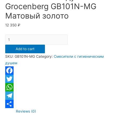
Grocenberg GB101N-MG
Матовый золото
12 350
₽
Смеситель
с
Add to cart
гигиеническим
SKU:
GB101N-MG
Category:
Смесители с гигиеническим
душем
душем
Grocenberg
GB101N-
MG
Facebook
Матовый
Twitter
золото
WhatsApp
quantity
Telegram
Reviews (0)
Отправить