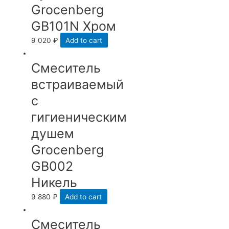
Grocenberg
GB101N Хром
9 020
₽
Add to cart
Смеситель
встраиваемый
с
гигиеническим
душем
Grocenberg
GB002
Никель
9 880
₽
Add to cart
Смеситель