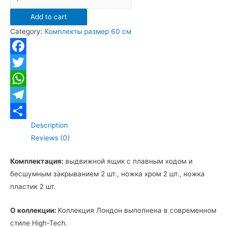
напольная
Add to cart
Санта
Category:
Комплекты размер 60 см
"Лондон
60"
quantity
Facebook
Twitter
WhatsApp
Telegram
Description
Отправить
Reviews (0)
Комплектация:
выдвижной ящик с плавным ходом и
бесшумным закрыванием 2 шт., ножка хром 2 шт., ножка
пластик 2 шт.
О коллекции:
Коллекция Лондон выполнена в современном
стиле High-Tech.