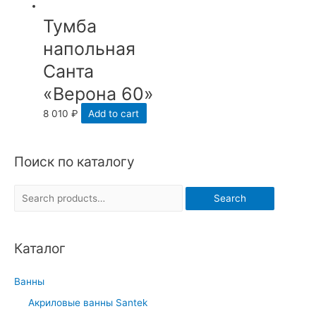
Тумба
напольная
Санта
«Верона 60»
8 010
₽
Add to cart
Поиск по каталогу
S
Search
e
a
Каталог
r
c
Ванны
h
Акриловые ванны Santek
f