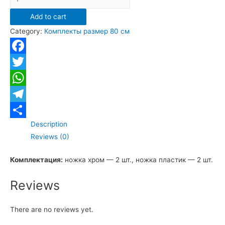
напольная
Add to cart
Санта
Category:
Комплекты размер 80 см
"Марс
80"
quantity
Facebook
Twitter
WhatsApp
Telegram
Description
Отправить
Reviews (0)
Комплектация:
ножка хром — 2 шт., ножка пластик — 2 шт.
Reviews
There are no reviews yet.