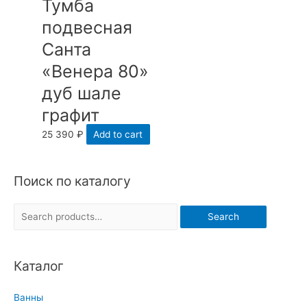
Тумба
подвесная
Санта
«Венера 80»
дуб шале
графит
25 390
₽
Add to cart
Поиск по каталогу
S
Search
e
a
Каталог
r
c
Ванны
h