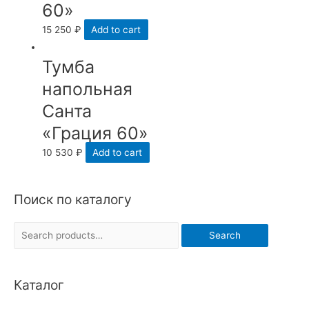
60»
15 250
₽
Add to cart
Тумба
напольная
Санта
«Грация 60»
10 530
₽
Add to cart
Поиск по каталогу
S
Search
e
a
Каталог
r
c