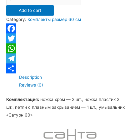
напольная
Add to cart
Санта
Category:
Комплекты размер 60 см
"
Сатурн
60"
Facebook
quantity
Twitter
WhatsApp
Telegram
Description
Отправить
Reviews (0)
Комплектация:
ножка хром — 2 шт., ножка пластик 2
шт., петли с плавным закрыванием — 1 шт., умывальник
«Сатурн 60»