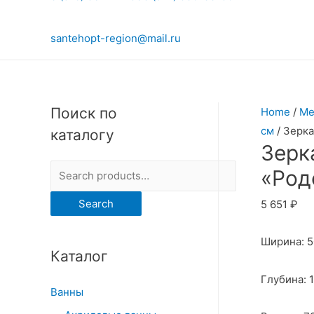
santehopt-region@mail.ru
Поиск по
Home
/
Ме
см
/ Зерка
каталогу
Зерк
S
«Род
e
Search
5 651
₽
a
r
Ширина: 
Каталог
c
h
Глубина: 
Ванны
f