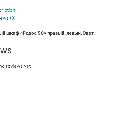
ription
ь
ews (0)
й шкаф «Родос 50» правый, левый. Свет.
ews
no reviews yet.