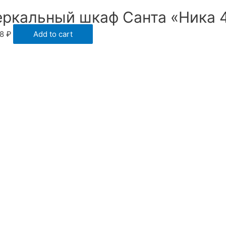
еркальный шкаф Санта «Ника 
68
₽
Add to cart