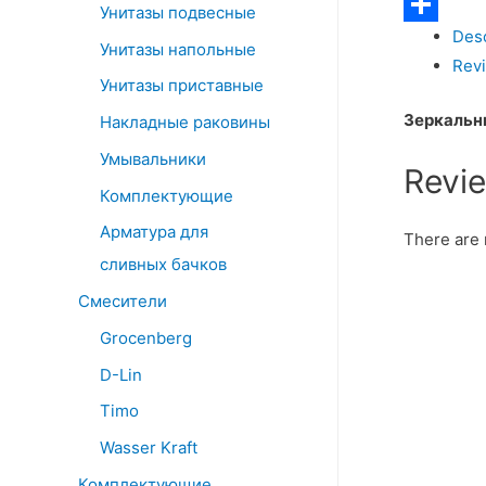
Telegram
Унитазы подвесные
Desc
Отправит
Унитазы напольные
Revi
Унитазы приставные
Зеркальны
Накладные раковины
Умывальники
Revi
Комплектующие
Арматура для
There are 
сливных бачков
Смесители
Grocenberg
D-Lin
Timo
Wasser Kraft
Комплектующие