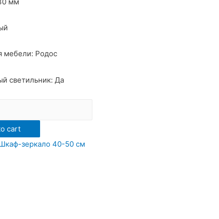
30 мм
ый
 мебели: Родос
й светильник: Да
ый
o cart
Шкаф-зеркало 40-50 см