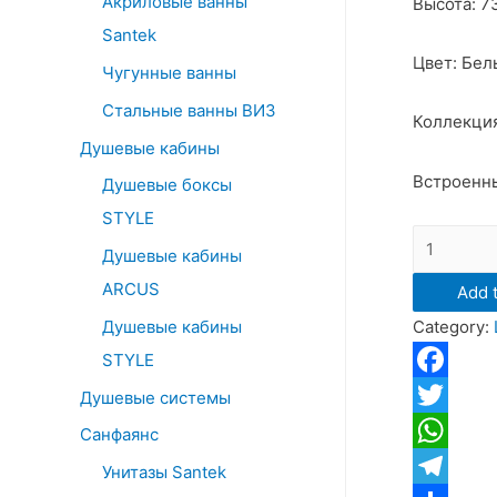
Акриловые ванны
Высота: 7
o
Santek
r
Цвет: Бел
:
Чугунные ванны
Стальные ванны ВИЗ
Коллекция
Душевые кабины
Встроенны
Душевые боксы
STYLE
Зеркальн
Душевые кабины
шкаф
ARCUS
Add t
Санта
Душевые кабины
Category:
"Родос
50"
STYLE
свет
Facebook
Душевые системы
quantity
Twitter
Санфаянс
WhatsApp
Унитазы Santek