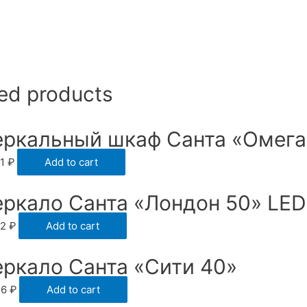
ed products
еркальный шкаф Санта «Омега 
61
₽
Add to cart
еркало Санта «Лондон 50» LED
72
₽
Add to cart
еркало Санта «Сити 40»
36
₽
Add to cart