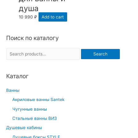
душа
10 990
₽
Add to cart
Поиск по каталогу
S
Search
e
a
Каталог
r
c
Ванны
h
Акриловые ванны Santek
f
Чугунные ванны
o
r
Стальные ванны ВИЗ
:
Душевые кабины
Душевые боксы STYLE