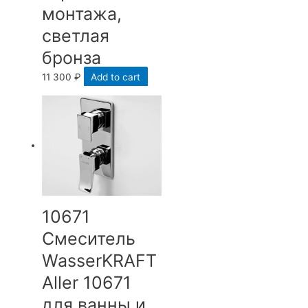
монтажа,
светлая
бронза
11 300
₽
Add to cart
10671
Смеситель
WasserKRAFT
Aller 10671
для ванны и