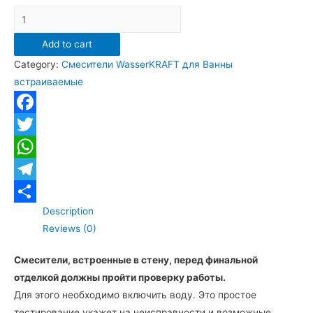
1361
Смеситель
Add to cart
WasserKRAFT
Category:
Смесители WasserKRAFT для Ванны
Isar
встраиваемые
1361
для
ванны
Facebook
скрытого
Twitter
монтажа,
WhatsApp
тёмная
бронза
Telegram
quantity
Description
Отправить
Reviews (0)
Смесители, встроенные в стену, перед финальной
отделкой должны пройти проверку работы.
Для этого необходимо включить воду. Это простое
тестирование укажет на неисправности и возможные