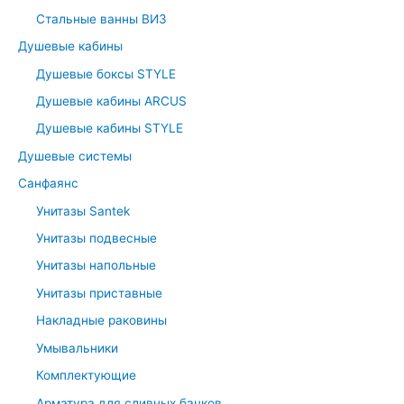
r
Стальные ванны ВИЗ
:
Душевые кабины
Душевые боксы STYLE
Душевые кабины ARCUS
Душевые кабины STYLE
Душевые системы
Санфаянс
Унитазы Santek
Унитазы подвесные
Унитазы напольные
Унитазы приставные
Накладные раковины
Умывальники
Комплектующие
Арматура для сливных бачков