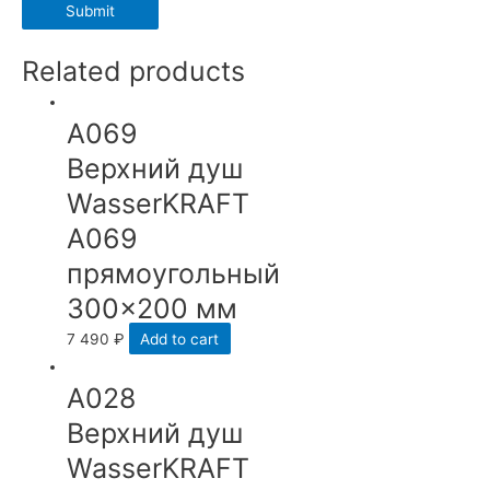
Related products
А069
Верхний душ
WasserKRAFT
A069
прямоугольный
300×200 мм
7 490
₽
Add to cart
А028
Верхний душ
WasserKRAFT