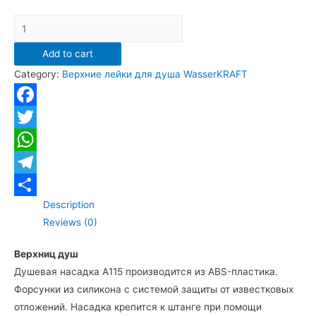
А115
Верхний
Add to cart
душ
Category:
Верхние лейки для душа WasserKRAFT
WasserKRAFT
A115
круглый
Facebook
229
Twitter
мм,
WhatsApp
темная
бронза
Telegram
quantity
Description
Отправить
Reviews (0)
Верхниц душ
Душевая насадка А115 производится из ABS-пластика.
Форсунки из силикона с системой защиты от известковых
отложений. Насадка крепится к штанге при помощи