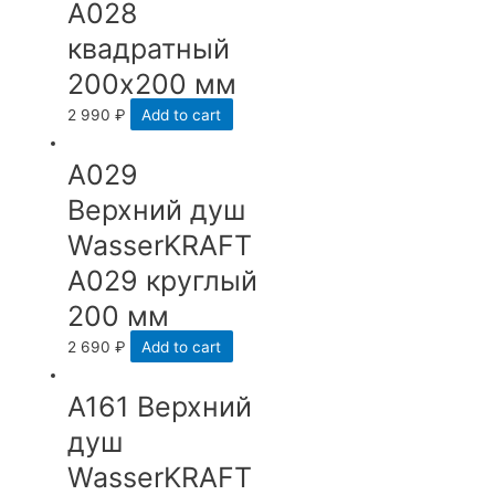
A028
квадратный
200х200 мм
2 990
₽
Add to cart
А029
Верхний душ
WasserKRAFT
A029 круглый
200 мм
2 690
₽
Add to cart
А161 Верхний
душ
WasserKRAFT