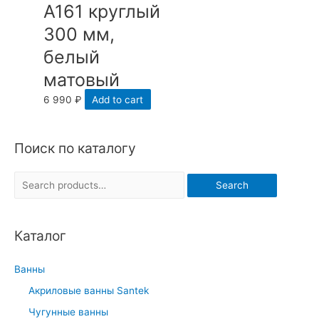
A161 круглый
300 мм,
белый
матовый
6 990
₽
Add to cart
Поиск по каталогу
S
Search
e
a
Каталог
r
c
Ванны
h
Акриловые ванны Santek
f
Чугунные ванны
o