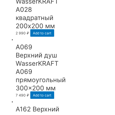
WasserKRAFT
A028
квадратный
200х200 мм
2 990
₽
Add to cart
А069
Верхний душ
WasserKRAFT
A069
прямоугольный
300×200 мм
7 490
₽
Add to cart
А162 Верхний