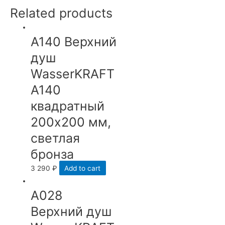
Related products
А140 Верхний
душ
WasserKRAFT
A140
квадратный
200х200 мм,
светлая
бронза
3 290
₽
Add to cart
А028
Верхний душ