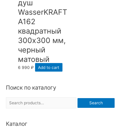
душ
WasserKRAFT
A162
квадратный
300х300 мм,
черный
матовый
6 990
₽
Add to cart
Поиск по каталогу
S
Search
e
a
Каталог
r