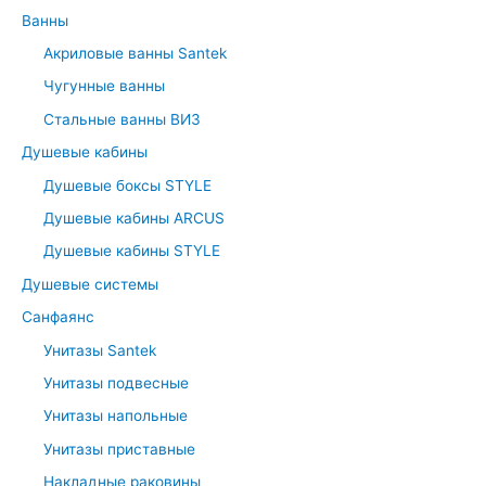
c
Ванны
h
Акриловые ванны Santek
f
Чугунные ванны
o
r
Стальные ванны ВИЗ
:
Душевые кабины
Душевые боксы STYLE
Душевые кабины ARCUS
Душевые кабины STYLE
Душевые системы
Санфаянс
Унитазы Santek
Унитазы подвесные
Унитазы напольные
Унитазы приставные
Накладные раковины