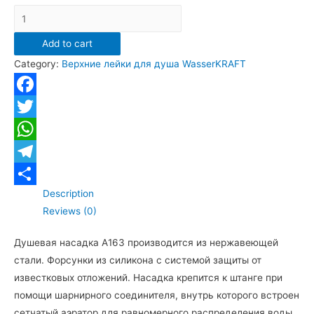
А163
Верхний
Add to cart
душ
Category:
Верхние лейки для душа WasserKRAFT
WasserKRAFT
A163
квадратный
Facebook
300х300
Twitter
мм,
WhatsApp
белый
матовый
Telegram
quantity
Description
Отправить
Reviews (0)
Душевая насадка А163 производится из нержавеющей
стали. Форсунки из силикона с системой защиты от
известковых отложений. Насадка крепится к штанге при
помощи шарнирного соединителя, внутрь которого встроен
сетчатый аэратор для равномерного распределения воды.